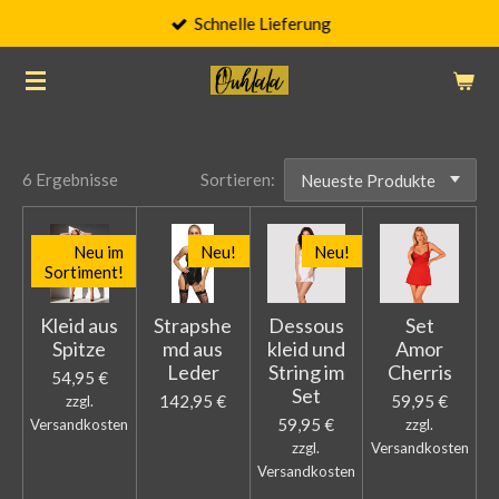
Schnelle Lieferung
Zum
Hauptinhalt
springen
6 Ergebnisse
Sortieren:
Neu im
Neu!
Neu!
Sortiment!
Kleid aus
Strapshe
Dessous
Set
Spitze
md aus
kleid und
Amor
Leder
String im
Cherris
54,95 €
Set
142,95 €
59,95 €
zzgl.
59,95 €
Versandkosten
zzgl.
zzgl.
Versandkosten
Versandkosten