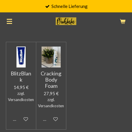
Schnelle Lieferung
Zum
Hauptinhalt
springen
BlitzBlan
Cracking
k
Body
Foam
14,95 €
27,95 €
zzgl.
Versandkosten
zzgl.
Versandkosten
In den Warenkorb
In den Warenkorb