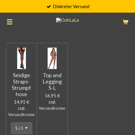
Diskreter Versand
Zum
Hauptinhalt
springen
Seidige
Top and
Straps-
Legging
Strumpf
S-L
hose
16,95 €
14,95 €
zzgl.
zzgl.
Versandkosten
Versandkosten