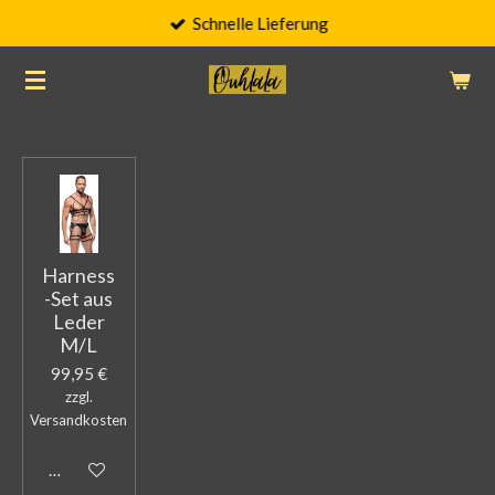
Schnelle Lieferung
Zum
Hauptinhalt
springen
Harness
-Set aus
Leder
M/L
99,95 €
zzgl.
Versandkosten
In den Warenkorb