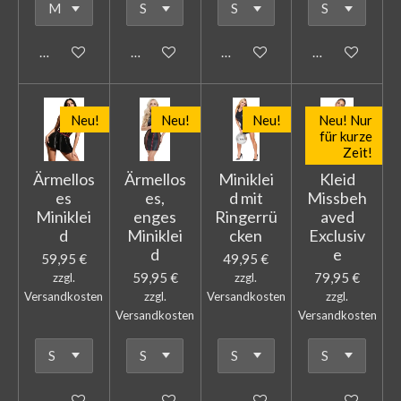
In den Warenkorb
In den Warenkorb
In den Warenkorb
In den Warenk
Neu!
Neu!
Neu!
Neu! Nur
für kurze
Zeit!
Ärmellos
Ärmellos
Miniklei
Kleid
es
es,
d mit
Missbeh
Miniklei
enges
Ringerrü
aved
d
Miniklei
cken
Exclusiv
d
e
59,95 €
49,95 €
59,95 €
79,95 €
zzgl.
zzgl.
Versandkosten
zzgl.
Versandkosten
zzgl.
Versandkosten
Versandkosten
In den Warenkorb
In den Warenkorb
In den Warenkorb
In den Warenk