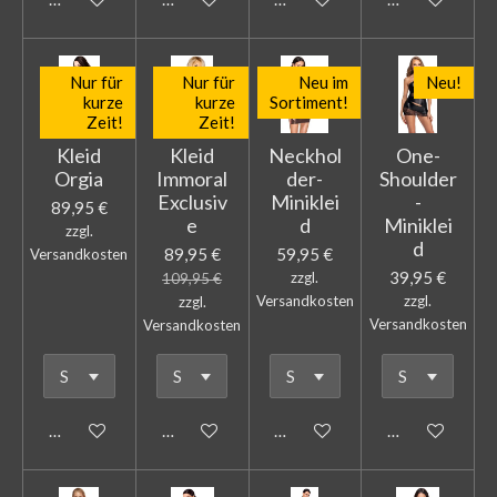
Nur für
Nur für
Neu im
Neu!
kurze
kurze
Sortiment!
Zeit!
Zeit!
Kleid
Kleid
Neckhol
One-
Orgia
Immoral
der-
Shoulder
Exclusiv
Miniklei
-
89,95 €
e
d
Miniklei
zzgl.
d
89,95 €
59,95 €
Versandkosten
39,95 €
zzgl.
109,95 €
Versandkosten
zzgl.
zzgl.
Versandkosten
Versandkosten
In den Warenkorb
In den Warenkorb
In den Warenkorb
In den Warenk