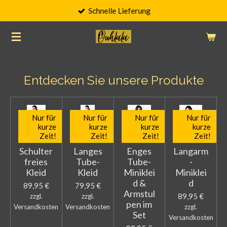
Schnelle Lieferung
Zum
Hauptinhalt
springen
Entdecken Sie unsere Produkte
Nur für
Nur für
Nur für
Nur für
kurze
kurze
kurze
kurze
Zeit!
Zeit!
Zeit!
Zeit!
Schulter
Langes
Enges
Langarm
freies
Tube-
Tube-
-
Kleid
Kleid
Miniklei
Miniklei
d &
d
89,95 €
79,95 €
Armstul
89,95 €
zzgl.
zzgl.
pen im
Versandkosten
Versandkosten
zzgl.
Set
Versandkosten