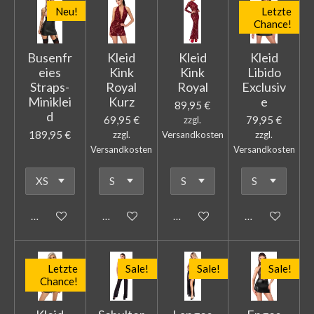
Neu!
Letzte
Chance!
Busenfr
Kleid
Kleid
Kleid
eies
Kink
Kink
Libido
Straps-
Royal
Royal
Exclusiv
Miniklei
Kurz
e
89,95 €
d
69,95 €
79,95 €
zzgl.
189,95 €
zzgl.
Versandkosten
zzgl.
Versandkosten
Versandkosten
In den Warenkorb
In den Warenkorb
In den Warenkorb
In den Warenk
Letzte
Sale!
Sale!
Sale!
Chance!