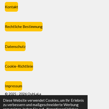
Kontakt
Rechtliche Bestimmung
Datenschutz
Cookie-Richtlinie
Impressum
© 2025 - 2026 OuhLaLa
Diese Website verwendet Cookies, um Ihr Erlebnis
Mit Unterstützung von
Webador
zu verbessern und maßgeschneiderte Werbung