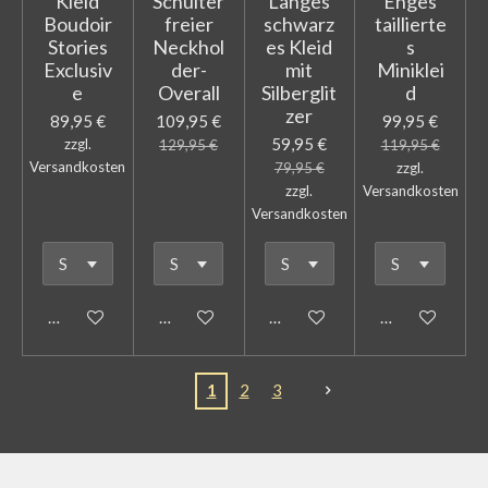
Kleid
Schulter
Langes
Enges
Boudoir
freier
schwarz
taillierte
Stories
Neckhol
es Kleid
s
Exclusiv
der-
mit
Miniklei
e
Overall
Silberglit
d
zer
89,95 €
109,95 €
99,95 €
59,95 €
zzgl.
129,95 €
119,95 €
Versandkosten
79,95 €
zzgl.
zzgl.
Versandkosten
Versandkosten
In den Warenkorb
In den Warenkorb
In den Warenkorb
In den Warenk
1
2
3