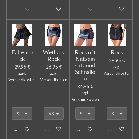
In den Warenkorb
In den Warenkorb
In den Warenkorb
In den Warenk
Faltenro
Wetlook
Rock mit
Rock
ck
Rock
Netzein
29,95 €
satz und
29,95 €
26,95 €
zzgl.
Schnalle
zzgl.
zzgl.
Versandkosten
n
Versandkosten
Versandkosten
34,95 €
zzgl.
Versandkosten
In den Warenkorb
In den Warenkorb
In den Warenkorb
In den Warenk