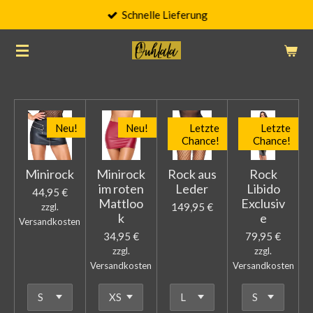
Schnelle Lieferung
Zum
Hauptinhalt
springen
Neu!
Neu!
Letzte
Letzte
Chance!
Chance!
Minirock
Minirock
Rock aus
Rock
im roten
Leder
Libido
44,95 €
Mattloo
Exclusiv
149,95 €
zzgl.
k
e
Versandkosten
34,95 €
79,95 €
zzgl.
zzgl.
Versandkosten
Versandkosten