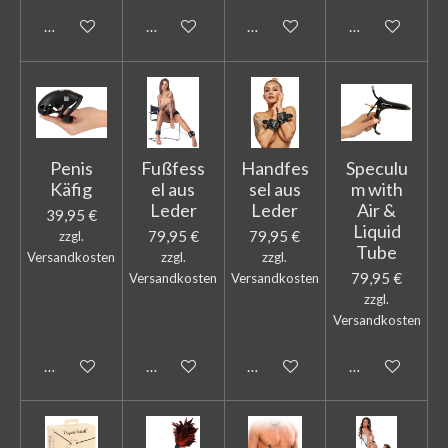
In den Warenkorb
In den Warenkorb
Bei Verfügbarkeit benachricht
In den Warenk
Penis
Fußfess
Handfes
Speculu
Käfig
el aus
sel aus
m with
Leder
Leder
Air &
39,95 €
Liquid
79,95 €
79,95 €
zzgl.
Tube
Versandkosten
zzgl.
zzgl.
79,95 €
Versandkosten
Versandkosten
zzgl.
Versandkosten
In den Warenkorb
In den Warenkorb
In den Warenkorb
In den Warenk