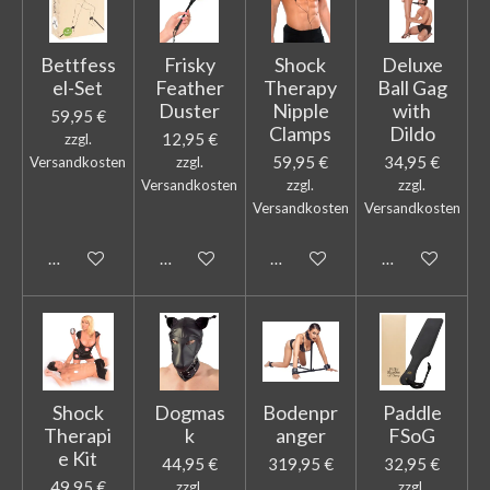
Bettfess
Frisky
Shock
Deluxe
el-Set
Feather
Therapy
Ball Gag
Duster
Nipple
with
59,95 €
Clamps
Dildo
12,95 €
zzgl.
59,95 €
34,95 €
Versandkosten
zzgl.
Versandkosten
zzgl.
zzgl.
Versandkosten
Versandkosten
In den Warenkorb
In den Warenkorb
In den Warenkorb
In den Warenk
Shock
Dogmas
Bodenpr
Paddle
Therapi
k
anger
FSoG
e Kit
44,95 €
319,95 €
32,95 €
49,95 €
zzgl.
zzgl.