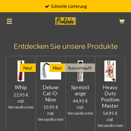
Schnelle Lieferung
Zum
Hauptinhalt
springen
Entdecken Sie unsere Produkte
Neu!
Neu!
Ausverkauft
Whip
Deluxe
Spreizst
Heavy
Cat-O-
ange
Duty
22,95 €
Nine
Position
44,95 €
zzgl.
Master
10,95 €
Versandkosten
zzgl.
54,95 €
zzgl.
Versandkosten
Versandkosten
zzgl.
Versandkosten