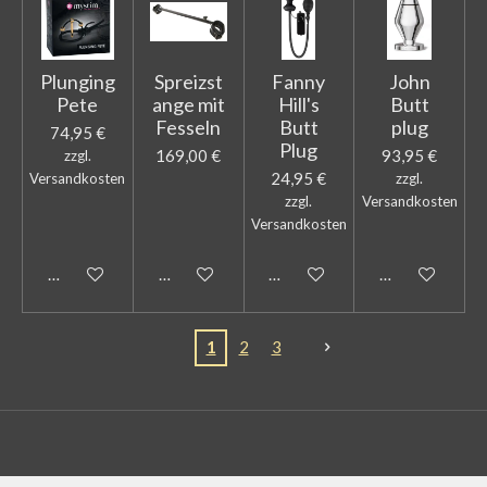
Plunging
Spreizst
Fanny
John
Pete
ange mit
Hill's
Butt
Fesseln
Butt
plug
74,95 €
Plug
169,00 €
93,95 €
zzgl.
24,95 €
Versandkosten
zzgl.
zzgl.
Versandkosten
Versandkosten
In den Warenkorb
In den Warenkorb
In den Warenkorb
In den Warenk
1
2
3