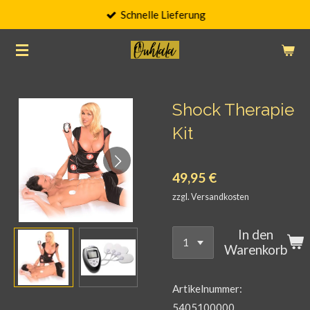
Schnelle Lieferung
Zum
Hauptinhalt
springen
Shock Therapie
Kit
49,95 €
zzgl. Versandkosten
In den
Warenkorb
Artikelnummer:
5405100000