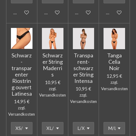
In den Warenkorb
In den Warenkorb
In den Warenkorb
In den Warenk
Schwarz
Schwarz
Transpa
Tanga
-
er String
rent-
Celia
transpar
Maderri
schwarz
Noir
enter
s
er String
12,95 €
Riostrin
Intensa
10,95 €
zzgl.
g ouvert
10,95 €
zzgl.
Versandkosten
Latinesa
Versandkosten
zzgl.
14,95 €
Versandkosten
zzgl.
Versandkosten