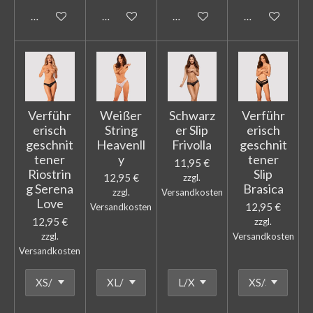
In den Warenkorb
In den Warenkorb
In den Warenkorb
In den Warenk
Verführ
Weißer
Schwarz
Verführ
erisch
String
er Slip
erisch
geschnit
Heavenll
Frivolla
geschnit
tener
y
tener
11,95 €
Riostrin
Slip
12,95 €
zzgl.
g Serena
Brasica
zzgl.
Versandkosten
Love
12,95 €
Versandkosten
12,95 €
zzgl.
zzgl.
Versandkosten
Versandkosten