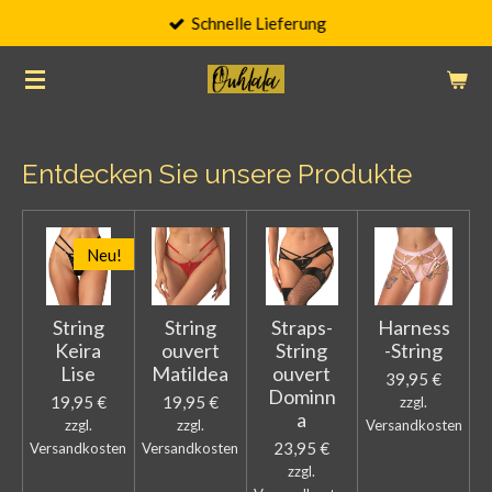
Schnelle Lieferung
Zum
Hauptinhalt
springen
Entdecken Sie unsere Produkte
Neu!
String
String
Straps-
Harness
Keira
ouvert
String
-String
Lise
Matildea
ouvert
39,95 €
Dominn
19,95 €
19,95 €
zzgl.
a
zzgl.
zzgl.
Versandkosten
23,95 €
Versandkosten
Versandkosten
zzgl.