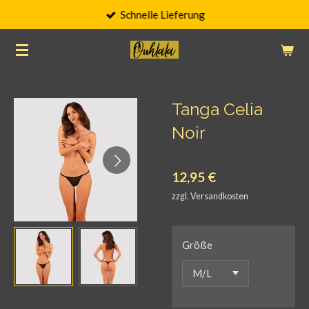
Schnelle Lieferung
Zum
Hauptinhalt
springen
Tanga Celia
Noir
12,95 €
zzgl. Versandkosten
Größe