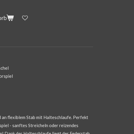
orb
schel
orspiel
 an flexiblem Stab mit Halteschlaufe. Perfekt
spiel - sanftes Streicheln oder reizendes
rm! Dank der Halteschlaufe liegt der Federstab