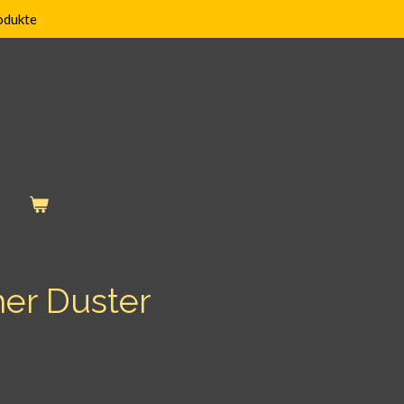
odukte
her Duster