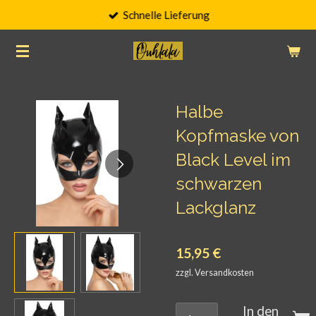
Schnelle Lieferung
Zum
Hauptinhalt
springen
Halbe
Kopfmaske von
Black Level im
schwarzen
Lackglanz
15,95 €
zzgl. Versandkosten
In den