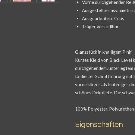
Vorne durchgehender Reiß
Ausgestelltes asymmetris
Ausgearbeitete Cups
Träger verstellbar
Glanzstück in knalligem Pink!
Kurzes Kleid von Black Level 
durchgehendem, unterlegtem s
taillierter Schnittführung mi
vorne kürzer als hinten geschn
schönes Dekolleté. Die schwar
100% Polyester, Polyurethan
Eigenschaften