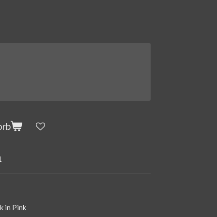
orb
1
k in Pink