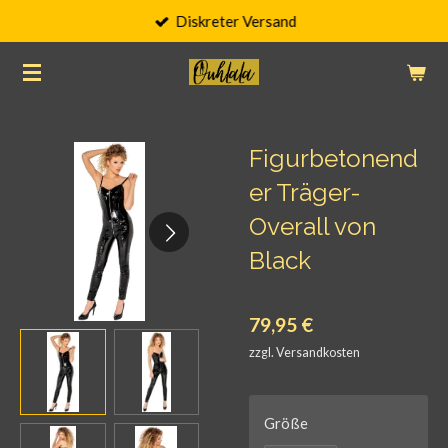
Diskreter Versand
Zum
Hauptinhalt
springen
Figurbetonend
er Träger-
Overall von
Black
79,95 €
zzgl. Versandkosten
Größe