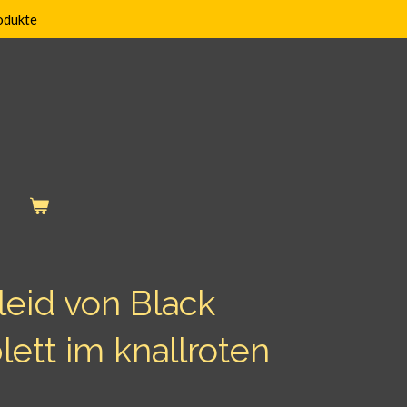
odukte
leid von Black
ett im knallroten