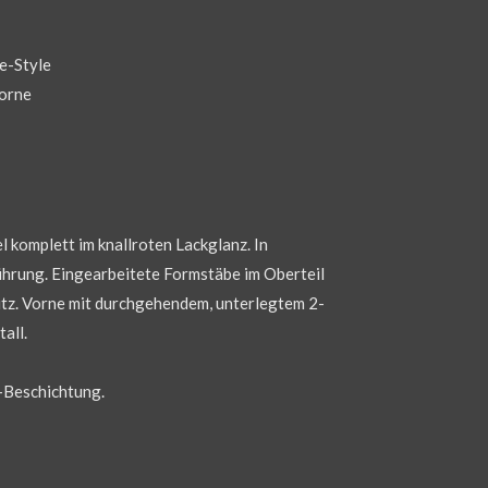
be-Style
orne
l komplett im knallroten Lackglanz. In
führung. Eingearbeitete Formstäbe im Oberteil
Sitz. Vorne mit durchgehendem, unterlegtem 2-
all.
-Beschichtung.