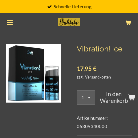
Schnelle Lieferung
Zum
Hauptinhalt
springen
Vibration! Ice
17,95 €
zzgl. Versandkosten
In den
Warenkorb
Artikelnummer:
06309340000