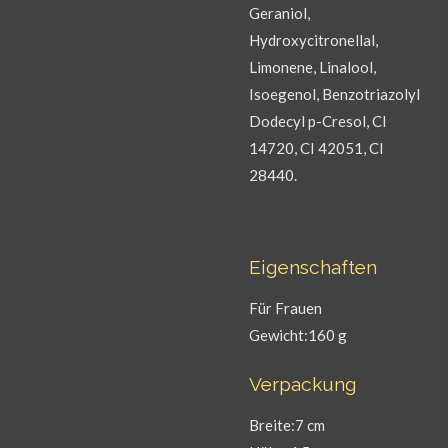
Geraniol,
Hydroxycitronellal,
Limonene, Linalool,
Isoegenol, Benzotriazolyl
Dodecyl p-Cresol, CI
14720, CI 42051, CI
28440.
Eigenschaften
Für Frauen
Gewicht:160 g
Verpackung
Breite:7 cm