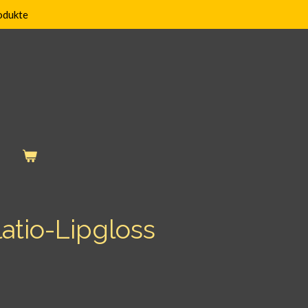
odukte
latio-Lipgloss