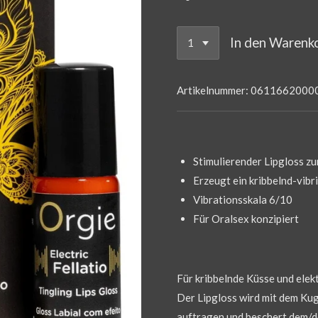
In den Warenk
Artikelnummer:
0611662000
Stimulierender Lipgloss z
Erzeugt ein kribbelnd-vibr
Vibrationsskala 6/10
Für Oralsex konzipiert
Für kribbelnde Küsse und elek
Der Lipgloss wird mit dem Kug
auftragen und beschert dem/de