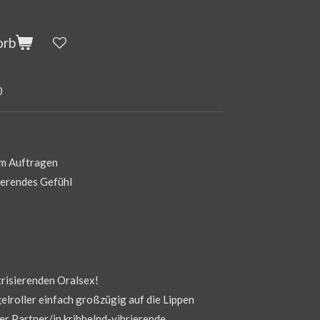
orb
0
um Auftragen
ierendes Gefühl
trisierenden Oralsex!
elroller einfach großzügig auf die Lippen
r Partner/in kribbelnd-vibrierende