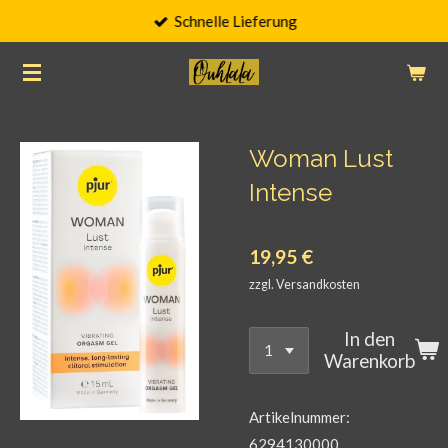
Schnelle Lieferung
Zum
Hauptinhalt
springen
Woman Lust
Intense
19,95 €
zzgl. Versandkosten
In den
Warenkorb
Artikelnummer:
6294130000