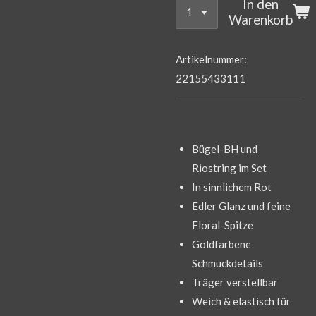
In den
Warenkorb
Artikelnummer:
22155433111
Bügel-BH und
Riostring im Set
In sinnlichem Rot
Edler Glanz und feine
Floral-Spitze
Goldfarbene
Schmuckdetails
Träger verstellbar
Weich & elastisch für