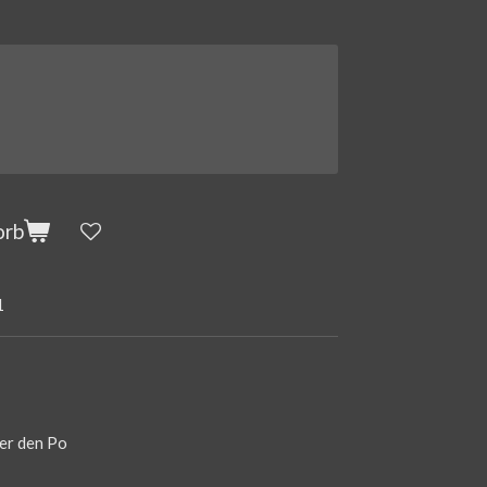
orb
1
ber den Po