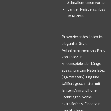
Schnallenriemen vorne
Langer Reißverschluss
im Rücken
Provozierendes Latex im
eleganten Style!
Aufsehenerregendes Kleid
von LateX in
knieumspielender Länge
aus schwarzem Naturlatex
(0,4 mm stark). Eng und
tailliert geschnitten mit
langem Arm und hohem
Stehkragen. Vorne
extratiefer V-Einsatz in
rauchfarbener