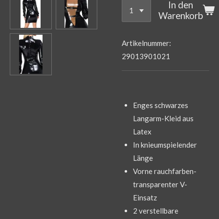
In den
Warenkorb
Artikelnummer:
29013901021
Enges schwarzes
Langarm-Kleid aus
Latex
In knieumspielender
Länge
Vorne rauchfarben-
transparenter V-
Einsatz
2 verstellbare