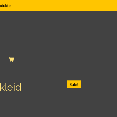
odukte
kleid
Sale!