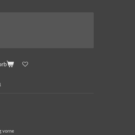
orb
1
g vorne