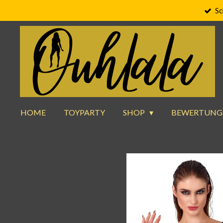
Sc
Zum
Hauptinhalt
springen
HOME
TOYPARTY
SHOP
BEWERTUNG