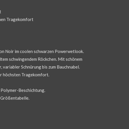
t
ohen Tragekomfort
von Noir im coolen schwarzen Powerwetlook.
telltem schwingendem Röckchen. Mit schönem
, variabler Schnürung bis zum Bauchnabel.
ür höchsten Tragekomfort.
, Polymer-Beschichtung.
e Größentabelle.