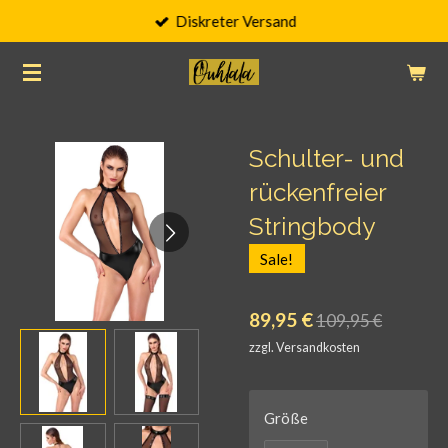
Diskreter Versand
Zum
Hauptinhalt
springen
Schulter- und
rückenfreier
Stringbody
Sale!
89,95 €
109,95 €
zzgl. Versandkosten
Größe