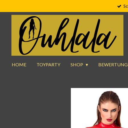
Sc
Zum
Hauptinhalt
springen
HOME
TOYPARTY
SHOP
BEWERTUNG