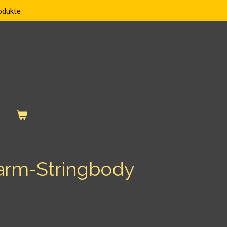
odukte
arm-Stringbody