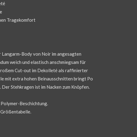
eté
e
ohen Tragekomfort
er Langarm-Body von Noir im angesagten
dum weich und elastisch anschmiegsam für
oßem Cut-out im Dekolleté als raffinierter
le mit extra hohen Beinausschnitten bringt Po
. Der Stehkragen ist im Nacken zum Knöpfen.
, Polymer-Beschichtung.
e Größentabelle.