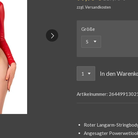
zzgl. Versandkosten
Größe
In den Warenk
Artikelnummer:
2644991302
Roter Langarm-Stringbod
Angesagter Powerwetloo