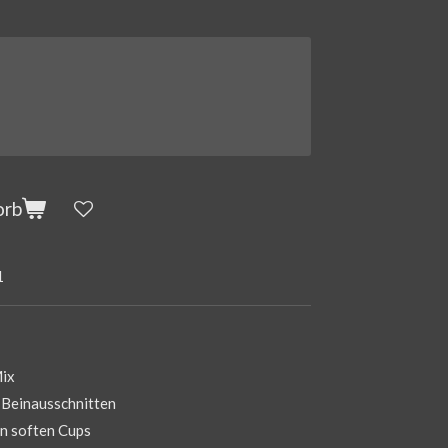
orb
1
Mix
 Beinausschnitten
n soften Cups