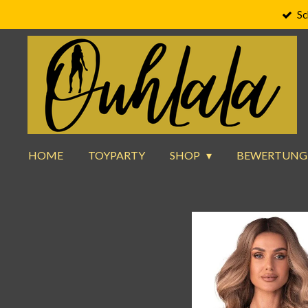
Sc
Zum
Hauptinhalt
springen
HOME
TOYPARTY
SHOP
BEWERTUNG