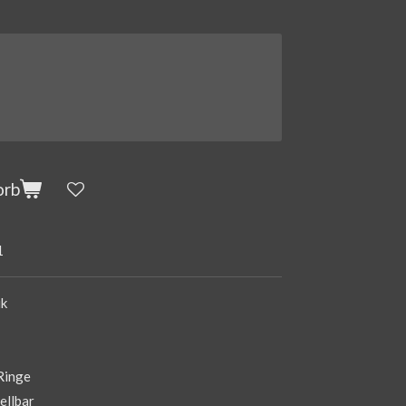
orb
1
ik
Ringe
ellbar