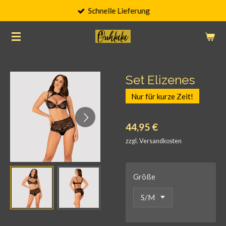
Schnelle Lieferung
Zum
Hauptinhalt
springen
Set Elizenes
Nur für kurze Zeit!
44,95 €
zzgl. Versandkosten
Größe