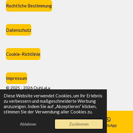
Rechtliche Bestimmung
Datenschutz
Cookie-Richtlinie
Impressum
© 2025 - 2026 OuhLaLa
Diese Website verwendet Cookies, um Ihr Erlebnis
Mit Unterstützung von
Webador
zu verbessern und maßgeschneiderte Werbung
anzuzeigen. Indem Sie auf „Akzeptieren“ klicken,
stimmen Sie der Verwendung aller Cookies zu.
Ablehnen
Zustimmen
E-Mail
Telefon
WhatsApp